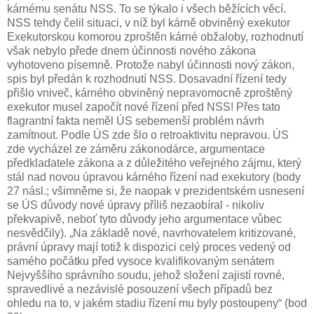
kárnému senátu NSS. To se týkalo i všech běžících věcí.
NSS tehdy čelil situaci, v níž byl kárně obviněný exekutor
Exekutorskou komorou zproštěn kárné obžaloby, rozhodnutí
však nebylo přede dnem účinnosti nového zákona
vyhotoveno písemně. Protože nabyl účinnosti nový zákon,
spis byl předán k rozhodnutí NSS. Dosavadní řízení tedy
přišlo vniveč, kárného obviněný nepravomocně zproštěný
exekutor musel započít nové řízení před NSS! Přes tato
flagrantní fakta neměl ÚS sebemenší problém návrh
zamítnout. Podle ÚS zde šlo o retroaktivitu nepravou. ÚS
zde vycházel ze záměru zákonodárce, argumentace
předkladatele zákona a z důležitého veřejného zájmu, který
stál nad novou úpravou kárného řízení nad exekutory (body
27 násl.; všimněme si, že naopak v prezidentském usnesení
se ÚS důvody nové úpravy příliš nezaobíral - nikoliv
překvapivě, neboť tyto důvody jeho argumentace vůbec
nesvědčily). „Na základě nové, navrhovatelem kritizované,
právní úpravy mají totiž k dispozici celý proces vedený od
samého počátku před vysoce kvalifikovaným senátem
Nejvyššího správního soudu, jehož složení zajistí rovné,
spravedlivé a nezávislé posouzení všech případů bez
ohledu na to, v jakém stadiu řízení mu byly postoupeny“ (bod