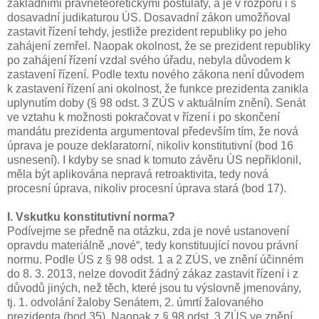
základními právněteoretickými postuláty, a je v rozporu i s
dosavadní judikaturou ÚS. Dosavadní zákon umožňoval
zastavit řízení tehdy, jestliže prezident republiky po jeho
zahájení zemřel. Naopak okolnost, že se prezident republiky
po zahájení řízení vzdal svého úřadu, nebyla důvodem k
zastavení řízení. Podle textu nového zákona není důvodem
k zastavení řízení ani okolnost, že funkce prezidenta zanikla
uplynutím doby (§ 98 odst. 3 ZÚS v aktuálním znění). Senát
ve vztahu k možnosti pokračovat v řízení i po skončení
mandátu prezidenta argumentoval především tím, že nová
úprava je pouze deklaratorní, nikoliv konstitutivní (bod 16
usnesení). I kdyby se snad k tomuto závěru ÚS nepřiklonil,
měla být aplikována nepravá retroaktivita, tedy nová
procesní úprava, nikoliv procesní úprava stará (bod 17).
I. Vskutku konstitutivní norma?
Podívejme se předně na otázku, zda je nové ustanovení
opravdu materiálně „nové“, tedy konstituující novou právní
normu. Podle ÚS z § 98 odst. 1 a 2 ZÚS, ve znění účinném
do 8. 3. 2013, nelze dovodit žádný zákaz zastavit řízení i z
důvodů jiných, než těch, které jsou tu výslovně jmenovány,
tj. 1. odvolání žaloby Senátem, 2. úmrtí žalovaného
prezidenta (bod 35). Naopak z § 98 odst. 3 ZÚS ve znění