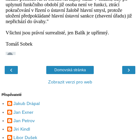
‹
›
Domovská stránka
Zobrazit verzi pro web
Přispěvatelé
Jakub Drápal
Jan Exner
Jan Petrov
Jiri Kindl
Libor Dušek