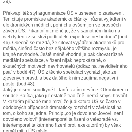
29).
Překvapí též styl argumentace ÚS v usnesení o zastavení.
Ten cituje promiskue akademické články i různá vyjádření v
elektronických médiích, pohříchu ovšem jen ve prospěch
závěru ÚS. Pikantní nicméně je, že v samotném linku na
web tyden.cz se skví podtitulek „experti se neshodnou“ (bod
46). Obecně se mi zdá, že citovat vyjádření akademiků pro
média, činěná často bez nějakého většího rozmyslu, je
krajně nevhodné. Ještě méně vhodné je pak citovat různé
mediální spekulace, v řízení nijak neprokázané, o
skutečných motivech navrhovatelů (odkaz na „neviditelného
psa“ v bodě 47). ÚS z těchto spekulací vychází jako ze
zjevených pravd, a bez dalšího k nim zaujímá negativní
postoj (bod 48).
Jaký je disent soudkyně I. Janů, zatím nevíme. O konkurenci
soudce Balíka, jako již ostatně tradičně, nemá smysl hovořit.
V každém případě mne mrzí, že judikatura ÚS se často v
obdobných případech dramaticky rozchází v závislosti na
tom, o koho se jedná. Princip „co je dovoleno Jovovi, není
dovoleno volovi“ (intertemporalita řízení o velezradě vs.
intertemporalita kárného řízení proti exekutorům) by však
neměl mít u ÚS místo.