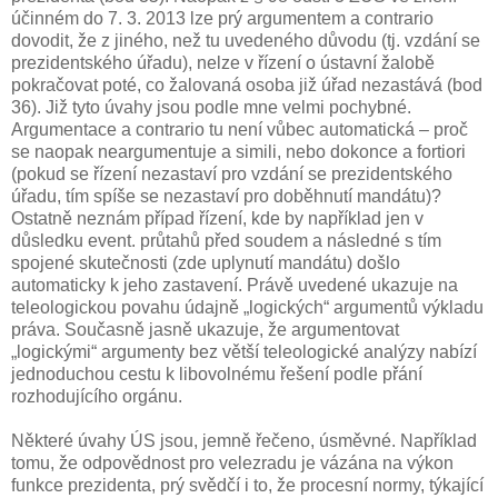
účinném do 7. 3. 2013 lze prý argumentem a contrario
dovodit, že z jiného, než tu uvedeného důvodu (tj. vzdání se
prezidentského úřadu), nelze v řízení o ústavní žalobě
pokračovat poté, co žalovaná osoba již úřad nezastává (bod
36). Již tyto úvahy jsou podle mne velmi pochybné.
Argumentace a contrario tu není vůbec automatická – proč
se naopak neargumentuje a simili, nebo dokonce a fortiori
(pokud se řízení nezastaví pro vzdání se prezidentského
úřadu, tím spíše se nezastaví pro doběhnutí mandátu)?
Ostatně neznám případ řízení, kde by například jen v
důsledku event. průtahů před soudem a následné s tím
spojené skutečnosti (zde uplynutí mandátu) došlo
automaticky k jeho zastavení. Právě uvedené ukazuje na
teleologickou povahu údajně „logických“ argumentů výkladu
práva. Současně jasně ukazuje, že argumentovat
„logickými“ argumenty bez větší teleologické analýzy nabízí
jednoduchou cestu k libovolnému řešení podle přání
rozhodujícího orgánu.
Některé úvahy ÚS jsou, jemně řečeno, úsměvné. Například
tomu, že odpovědnost pro velezradu je vázána na výkon
funkce prezidenta, prý svědčí i to, že procesní normy, týkající