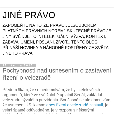
JINÉ PRÁVO
ZAPOMEŇTE NA TO, ŽE PRÁVO JE „SOUBOREM
PLATNÝCH PRÁVNÍCH NOREM“. SKUTEČNÉ PRÁVO JE
JINÝ SVĚT: JE TO INTELEKTUÁLNÍ VÝZVA, KONTEXT,
ZÁBAVA, UMĚNÍ, POSLÁNÍ, ŽIVOT... TENTO BLOG
PŘINÁŠÍ NOVINKY A NÁHODNÉ POSTŘEHY ZE SVĚTA
JINÉHO PRÁVA.
27 března 2013
Pochybnosti nad usnesením o zastavení
řízení o velezradě
Předem říkám, že se nedomnívám, že by i celek všech
argumentů, které ve své žalobě uplatnil Senát, zakládal
velezradu bývalého prezidenta. Současně se ale domnívám,
že usnesení ÚS, kterým
dnes řízení o velezradě zastavil
, je
velmi špatně odůvodněné, je v rozporu s některými