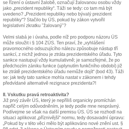
se řízení o ústavní žalobě, označují žalovanou osobu vždy
jako „prezident republiky“. Táži se tedy: co tam má být
uvedeno? „Prezident republiky nebo bývalý prezident
republiky“? Stačilo by ÚS, pokud by zákon vytvořil
legislativní zkratku "žalovaný"?
Velmi slabá je i úvaha, podle níž pro podporu názoru ÚS
může sloužit i § 104 ZÚS. Ten praví, že „vyhlášení
pravomocného odsuzujícího nálezu způsobuje nástup tří
sankcí, z nichž jednou je ztráta prezidentského úřadu. Tyto
sankce nastupují vždy kumulativně; je samozřejmé, že po
předchozím zániku funkce (uplynutím funkčního období) již
ke ztrátě prezidentského úřadu nemůže dojít“ (bod 43). Táži
se: jak tedy tato sankce mohla nastat v zákonem i tehdy
předvídané alternativě rezignace prezidenta?!
II. Vskutku pravá retroaktivita?
Již prvý závěr ÚS, který je nepříliš organicky promíchán
napříč celým odůvodněním, je tedy podle mne nesprávný.
Podívejme se však na další premisu ÚS. ÚS se rozhodl na
situaci aplikovat „příznivější“ normu, tedy dosavadní úpravu:
„Pokud by v této věci mělo být aplikováno nové znění ust. §