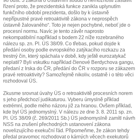
98 odst. 3 zákona o Ústavním soudu o nemožnosti zastavit
řízení proto, že prezidentská funkce zanikla uplynutím
funkčního období prezidenta, došlo by k ústavně
nepřípustné pravé retroaktivitě zákona v neprospěch
ústavně žalovaného“. Toto je nejen pochybné, neboť jde o
procesní normu. Navíc je tento závěr naprosto
nekompatibilní například s bodem 22 níže rozebraného
nálezu sp. zn. Pl. ÚS 38/09. Co třebas, pokud dojde k
předání osoby podle evropského zatýkacího rozkazu za
trestný čin, který spáchala v době, kdy ještě eurozatykač
neplatil? Byli vskutku například členové Berdychova gangu,
předaní z Irska do ČR, předání do ČR v rozporu se zákazem
pravé retroaktivity? Samozřejmě nikoliv, ostatně i o této věci
rozhodoval ÚS.
Zkusme srovnat úvahy ÚS o retroaktivitě procesních norem
s jeho předchozí judikaturou. Vyberu úmyslně příklad
extrémní, podle mého názoru již za hranou. Ovšem příklad,
kde byl ÚS jednomyslný. V nálezu ze dne 3. 8. 2011 sp. zn.
Pl. ÚS 38/09 (č. 269/2011 Sb.) ÚS jednomyslně zamítl návrh
NSS na zrušení přechodných ustanovení zákona
novelizujícího exekuční řád. Připomeňme, že zákon tehdy
předal pravomoc rozhodovat o kárných věcech exekutorů