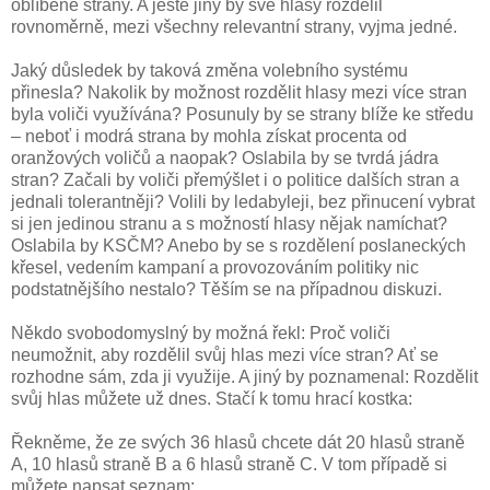
oblíbené strany. A ještě jiný by své hlasy rozdělil
rovnoměrně, mezi všechny relevantní strany, vyjma jedné.
Jaký důsledek by taková změna volebního systému
přinesla? Nakolik by možnost rozdělit hlasy mezi více stran
byla voliči využívána? Posunuly by se strany blíže ke středu
– neboť i modrá strana by mohla získat procenta od
oranžových voličů a naopak? Oslabila by se tvrdá jádra
stran? Začali by voliči přemýšlet i o politice dalších stran a
jednali tolerantněji? Volili by ledabyleji, bez přinucení vybrat
si jen jedinou stranu a s možností hlasy nějak namíchat?
Oslabila by KSČM? Anebo by se s rozdělení poslaneckých
křesel, vedením kampaní a provozováním politiky nic
podstatnějšího nestalo? Těším se na případnou diskuzi.
Někdo svobodomyslný by možná řekl: Proč voliči
neumožnit, aby rozdělil svůj hlas mezi více stran? Ať se
rozhodne sám, zda ji využije. A jiný by poznamenal: Rozdělit
svůj hlas můžete už dnes. Stačí k tomu hrací kostka:
Řekněme, že ze svých 36 hlasů chcete dát 20 hlasů straně
A, 10 hlasů straně B a 6 hlasů straně C. V tom případě si
můžete napsat seznam: