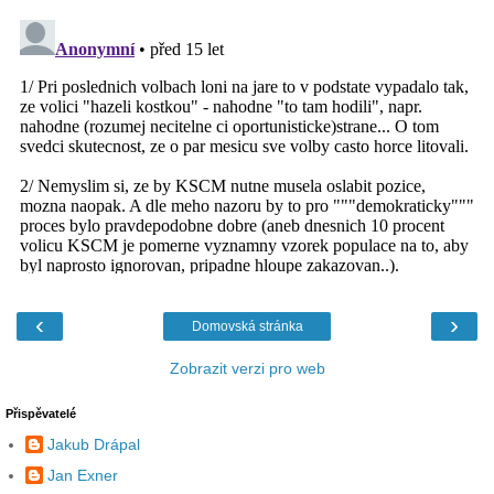
‹
›
Domovská stránka
Zobrazit verzi pro web
Přispěvatelé
Jakub Drápal
Jan Exner