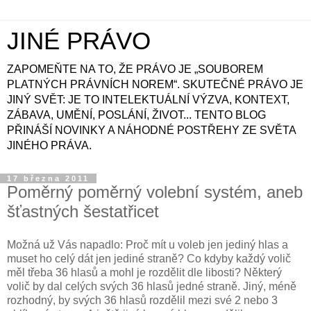
JINÉ PRÁVO
ZAPOMEŇTE NA TO, ŽE PRÁVO JE „SOUBOREM
PLATNÝCH PRÁVNÍCH NOREM“. SKUTEČNÉ PRÁVO JE
JINÝ SVĚT: JE TO INTELEKTUÁLNÍ VÝZVA, KONTEXT,
ZÁBAVA, UMĚNÍ, POSLÁNÍ, ŽIVOT... TENTO BLOG
PŘINÁŠÍ NOVINKY A NÁHODNÉ POSTŘEHY ZE SVĚTA
JINÉHO PRÁVA.
17 března 2011
Poměrný poměrný volební systém, aneb
šťastných šestatřicet
Možná už Vás napadlo: Proč mít u voleb jen jediný hlas a
muset ho celý dát jen jediné straně? Co kdyby každý volič
měl třeba 36 hlasů a mohl je rozdělit dle libosti? Některý
volič by dal celých svých 36 hlasů jedné straně. Jiný, méně
rozhodný, by svých 36 hlasů rozdělil mezi své 2 nebo 3