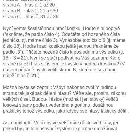
strana A – hlas č. 1 až 20
strana B – hlas č. 21 až 30
strana C – hlas č. 31 až 36
Nyní vemte šestistěnnou hrací kostku. Hoďte s ní poprvé
(řekněme, že padlo číslo 4). Odečtěte od hozeného čísla
jedničku (tj. máme číslo 3). Vynásobte toto číslo 6 (tj. máme
číslo 18). Hoďte hrací kostkou ještě jednou (řekněme že
padlo „3“). Přičtěte hozené číslo k poslednímu výsledku (tj.
18 + 3 =
21
). Nyní se stačí podívat na Váš seznam: Které
straně náleží hlas s číslem, jež vyšlo v hodech kostkou? (V
našem případě byste volili stranu B, které dle seznamu
náleží hlas č.
21
.)
Možná byste se zeptali: Vždyť nakonec zvolím jedinou
stranu; tak jaképak dělení hlasu? Věřte ale, prosím, zákonu
velkých čísel. Budou-li tisíce (možná i jen stovky) voličů
losovat strany podle uvedeného algoritmu, dosáhnou
prakticky téhož výsledku, jako kdyby své hlasy fakticky dělili.
Asi namítnete: Voliči by ve větší míře dělili své hlasy, jen
pokud by jim to hlasovací systém explicitně umožňoval.